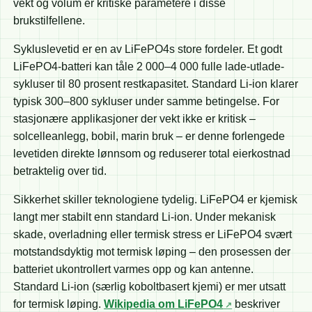
vekt og volum er kritiske parametere i disse
brukstilfellene.
Sykluslevetid er en av LiFePO4s store fordeler. Et godt
LiFePO4-batteri kan tåle 2 000–4 000 fulle lade-utlade-
sykluser til 80 prosent restkapasitet. Standard Li-ion klarer
typisk 300–800 sykluser under samme betingelse. For
stasjonære applikasjoner der vekt ikke er kritisk –
solcelleanlegg, bobil, marin bruk – er denne forlengede
levetiden direkte lønnsom og reduserer total eierkostnad
betraktelig over tid.
Sikkerhet skiller teknologiene tydelig. LiFePO4 er kjemisk
langt mer stabilt enn standard Li-ion. Under mekanisk
skade, overladning eller termisk stress er LiFePO4 svært
motstandsdyktig mot termisk løping – den prosessen der
batteriet ukontrollert varmes opp og kan antenne.
Standard Li-ion (særlig koboltbasert kjemi) er mer utsatt
for termisk løping.
Wikipedia om LiFePO4
beskriver