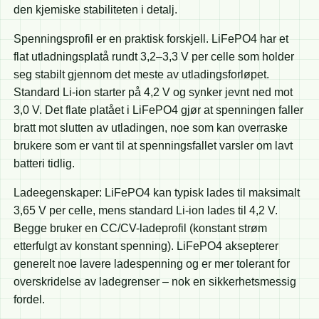
den kjemiske stabiliteten i detalj.
Spenningsprofil er en praktisk forskjell. LiFePO4 har et
flat utladningsplatå rundt 3,2–3,3 V per celle som holder
seg stabilt gjennom det meste av utladingsforløpet.
Standard Li-ion starter på 4,2 V og synker jevnt ned mot
3,0 V. Det flate platået i LiFePO4 gjør at spenningen faller
bratt mot slutten av utladingen, noe som kan overraske
brukere som er vant til at spenningsfallet varsler om lavt
batteri tidlig.
Ladeegenskaper: LiFePO4 kan typisk lades til maksimalt
3,65 V per celle, mens standard Li-ion lades til 4,2 V.
Begge bruker en CC/CV-ladeprofil (konstant strøm
etterfulgt av konstant spenning). LiFePO4 aksepterer
generelt noe lavere ladespenning og er mer tolerant for
overskridelse av ladegrenser – nok en sikkerhetsmessig
fordel.