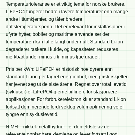
Temperaturtoleranse er et viktig tema for norske brukere.
LiFePO4 fungerer bedre i lavere temperaturer enn mange
andre litiumkjemier, og tåler bredere
driftstemperaturspenn. Det er relevant for installasjoner i
ufyrte hytter, bobiler og maritime anvendelser der
temperaturen kan falle langt under null. Standard Li-ion
degraderer raskere i kulde, og kapasiteten reduseres
merkbart under minus ti til minus tjue grader.
Pris per kWh: LiFePO4 er historisk noe dyrere enn
standard Li-ion per lagret energienhet, men prisforskjellen
har jevnet seg ut de siste årene. Regnet over total levetid
(sykluser) er LiFePO4 gjerne billigere for stasjonære
applikasjoner. For forbrukerelektronikk er standard Li-ion
fortsatt dominerende fordi vektog volumoptimering veier
tyngre enn sykluslevetid.
NiMH – nikkel-metallhydrid – er den eldste av de
relevante oppladbare kjemiene og lever fortsatt i god