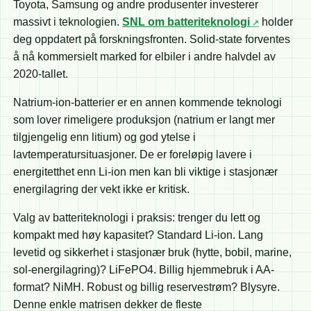
Toyota, Samsung og andre produsenter investerer
massivt i teknologien.
SNL om batteriteknologi
holder
deg oppdatert på forskningsfronten. Solid-state forventes
å nå kommersielt marked for elbiler i andre halvdel av
2020-tallet.
Natrium-ion-batterier er en annen kommende teknologi
som lover rimeligere produksjon (natrium er langt mer
tilgjengelig enn litium) og god ytelse i
lavtemperatursituasjoner. De er foreløpig lavere i
energitetthet enn Li-ion men kan bli viktige i stasjonær
energilagring der vekt ikke er kritisk.
Valg av batteriteknologi i praksis: trenger du lett og
kompakt med høy kapasitet? Standard Li-ion. Lang
levetid og sikkerhet i stasjonær bruk (hytte, bobil, marine,
sol-energilagring)? LiFePO4. Billig hjemmebruk i AA-
format? NiMH. Robust og billig reservestrøm? Blysyre.
Denne enkle matrisen dekker de fleste