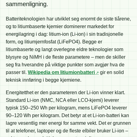
sammenligning.
Batteriteknologien har utviklet seg enormt de siste tiårene,
og to litiumbaserte kjemier dominerer markedet for
energilagring i dag: litium-ion (Li-ion) i sin tradisjonelle
form, og litiumjernfosfat (LiFePO4). Begge er
litiumbaserte og langt overlegne eldre teknologier som
blysyre og NiMH i de fleste parametere – men de skiller
seg fra hverandre på viktige punkter som avgjør hva de
passer til.
Wikipedia om litiumionbatteri
gir en solid
teknisk innføring i begge kjemiene.
Energitetthet er den parameteren der Li-ion vinner klart.
Standard Li-ion (NMC, NCA eller LCO-kjemi) leverer
typisk 150–250 Wh per kilogram, mens LiFePO4 leverer
90–120 Wh per kilogram. Det betyr at et Li-ion-batteri kan
lagre vesentlig mer energi for samme vekt. Det er grunnen
til at telefoner, laptoper og de fleste elbiler bruker Li-ion –