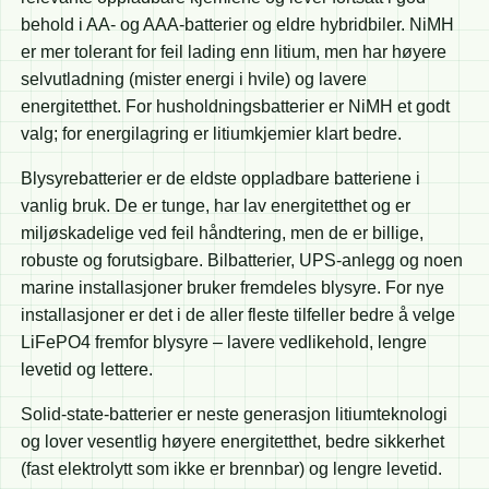
behold i AA- og AAA-batterier og eldre hybridbiler. NiMH
er mer tolerant for feil lading enn litium, men har høyere
selvutladning (mister energi i hvile) og lavere
energitetthet. For husholdningsbatterier er NiMH et godt
valg; for energilagring er litiumkjemier klart bedre.
Blysyrebatterier er de eldste oppladbare batteriene i
vanlig bruk. De er tunge, har lav energitetthet og er
miljøskadelige ved feil håndtering, men de er billige,
robuste og forutsigbare. Bilbatterier, UPS-anlegg og noen
marine installasjoner bruker fremdeles blysyre. For nye
installasjoner er det i de aller fleste tilfeller bedre å velge
LiFePO4 fremfor blysyre – lavere vedlikehold, lengre
levetid og lettere.
Solid-state-batterier er neste generasjon litiumteknologi
og lover vesentlig høyere energitetthet, bedre sikkerhet
(fast elektrolytt som ikke er brennbar) og lengre levetid.